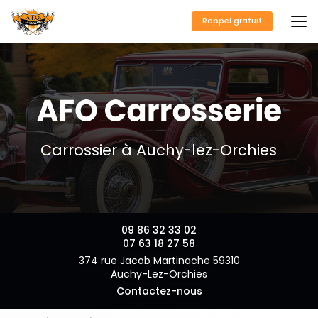
Aller
au
Rappel gratuit
contenu
principal
Carrossier à Auchy-lez-Orchies
09 86 32 33 02
07 63 18 27 58
374 rue Jacob Martinache 59310
Auchy-Lez-Orchies
Contactez-nous