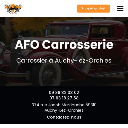
Aller
au
Rappel gratuit
contenu
principal
Carrossier à Auchy-lez-Orchies
09 86 32 33 02
07 63 18 27 58
374 rue Jacob Martinache 59310
Auchy-Lez-Orchies
Contactez-nous