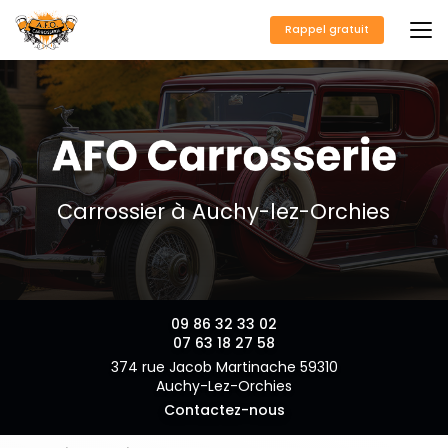
Aller
au
Rappel gratuit
contenu
principal
Carrossier à Auchy-lez-Orchies
09 86 32 33 02
07 63 18 27 58
374 rue Jacob Martinache 59310
Auchy-Lez-Orchies
Contactez-nous