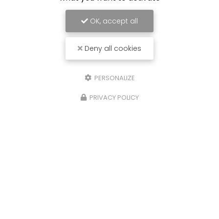
23/04/2026
OK, accept all
DEVIS ET REPARATION, LE TOUT EN UNE
DEMI JOURNEE
Deny all cookies
Chez AFO Carrosserie, on est au taquet ! Ce
matin, un devis a été accepté pour la
PERSONALIZE
réparation d’un pare-chocs avant griffé côté
droit. Rendez-vous pris dans la foulée cet
après-midi Véhicule…
PRIVACY POLICY
Toute l'actualité