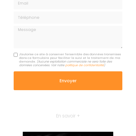
Téléphone
Message
J'autorise ce site à conserver l'ensemble des données transmises
dans ce formulaire pour faciliter le suivi et le traitement de ma
demande.
(Aucune exploitation commerciale ne sera faite des
données concervées. Voir notre
politique de confidentialité
)
En savoir +