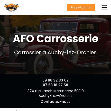
Aller
au
Rappel gratuit
contenu
principal
Carrossier à Auchy-lez-Orchies
09 86 32 33 02
07 63 18 27 58
374 rue Jacob Martinache 59310
Auchy-Lez-Orchies
Contactez-nous