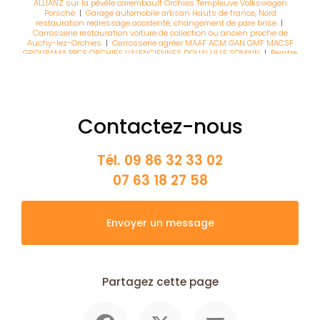
ALLIANZ sur la pévèle carembault Orchies Templeuve Volkswagen
Porsche
|
Garage automobile artisan Hauts de france, Nord
restauration redressage accidenté, changement de pare brise
|
Carrosserie restauration voiture de collection ou ancien proche de
Auchy-lez-Orchies
|
Carrosserie agréer MAAF ACM GAN GMF MACSF
GROUPAMA BPCE ORCHIES VALENCIENNES DOUAI LILLE SOMAIN
|
Peintre
tôlier carrossier automobile agréer assurance ALLIANZ sur la pévèle
carembault Orchies Templeuve Volkswagen Porsche
|
Carrosserie
pour voiture sans permis et scooter
|
Carrossier pour peinture toutes
marques tout véhicule ancien comme nouveau à Auchy-lez-Orchies
Contactez-nous
Tél.
09 86 32 33 02
07 63 18 27 58
Envoyer un message
Partagez cette page
Facebook
X
Email