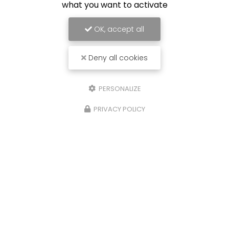
what you want to activate
Société
OK, accept all
Email
Deny all cookies
Téléphone
Message
PERSONALIZE
PRIVACY POLICY
J'autorise ce site à conserver l'ensemble des données transmises dans
ce formulaire pour faciliter le suivi et le traitement de ma demande.
(Aucune exploitation commerciale ne sera faite des données conservées.
Voir notre
politique de confidentialité
)