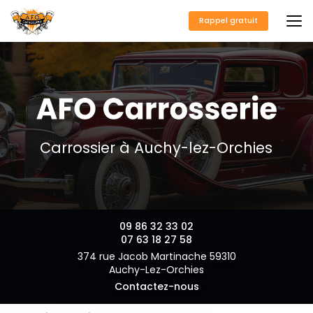
Aller
au
Rappel gratuit
contenu
principal
Carrossier à Auchy-lez-Orchies
09 86 32 33 02
07 63 18 27 58
374 rue Jacob Martinache 59310
Auchy-Lez-Orchies
Contactez-nous