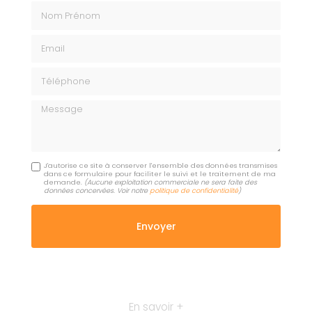
Nom Prénom
Email
Téléphone
Message
J'autorise ce site à conserver l'ensemble des données transmises
dans ce formulaire pour faciliter le suivi et le traitement de ma
demande.
(Aucune exploitation commerciale ne sera faite des
données concervées. Voir notre
politique de confidentialité
)
En savoir +