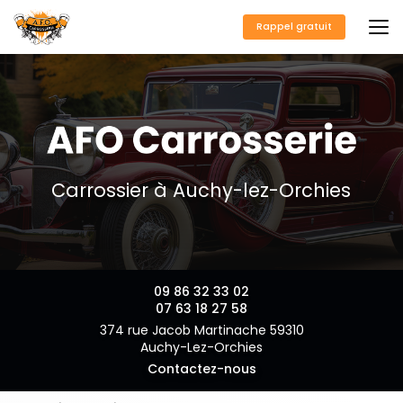
Aller
au
Rappel gratuit
contenu
principal
Carrossier à Auchy-lez-Orchies
09 86 32 33 02
07 63 18 27 58
374 rue Jacob Martinache 59310
Auchy-Lez-Orchies
Contactez-nous