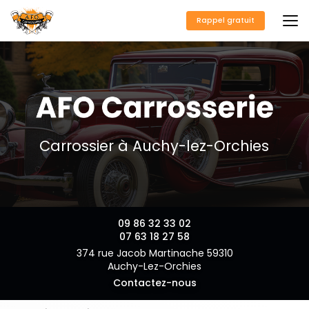
Aller
au
Rappel gratuit
contenu
principal
Carrossier à Auchy-lez-Orchies
09 86 32 33 02
07 63 18 27 58
374 rue Jacob Martinache 59310
Auchy-Lez-Orchies
Contactez-nous