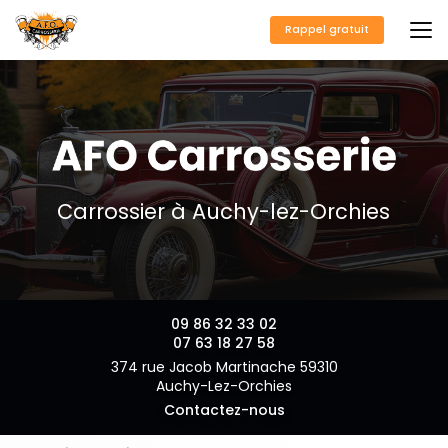
Aller
au
Rappel gratuit
contenu
principal
Carrossier à Auchy-lez-Orchies
09 86 32 33 02
07 63 18 27 58
374 rue Jacob Martinache 59310
Auchy-Lez-Orchies
Contactez-nous