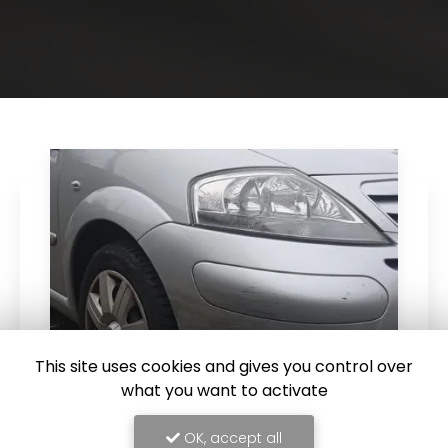
This site uses cookies and gives you control over
what you want to activate
23/04/2026
OK, accept all
🚗✨ Chez AFO Carrosserie, on