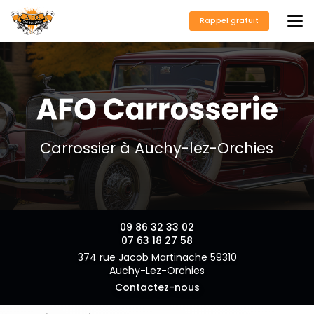
Aller
au
Rappel gratuit
contenu
principal
Carrossier à Auchy-lez-Orchies
09 86 32 33 02
07 63 18 27 58
374 rue Jacob Martinache 59310
Auchy-Lez-Orchies
Contactez-nous