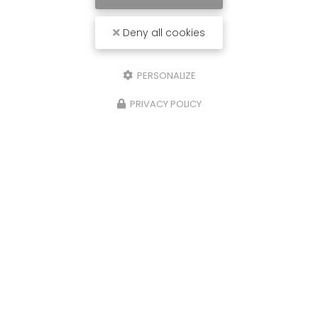
optimise votre temps… sans
compromis sur la qualité ✨🚗
er,
Deny all cookies
Chez AFO Carrosserie, on optimise votre t
 avec
sans compromis sur la qualité On vous exp
concrètement En carrosserie traditionnelle,
e
PERSONALIZE
apprêt classique nécessite plusieurs heur
PRIVACY POLICY
Toute l'actualité