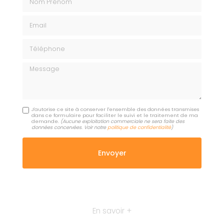
Email
Téléphone
Message
J'autorise ce site à conserver l'ensemble des données transmises
dans ce formulaire pour faciliter le suivi et le traitement de ma
demande.
(Aucune exploitation commerciale ne sera faite des
données concervées. Voir notre
politique de confidentialité
)
En savoir +