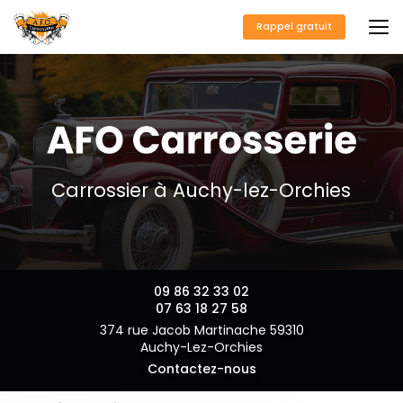
Aller
au
Rappel gratuit
contenu
principal
Carrossier à Auchy-lez-Orchies
09 86 32 33 02
07 63 18 27 58
374 rue Jacob Martinache 59310
Auchy-Lez-Orchies
Contactez-nous