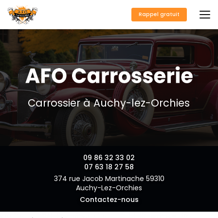
Aller
au
Rappel gratuit
contenu
principal
Carrossier à Auchy-lez-Orchies
09 86 32 33 02
07 63 18 27 58
374 rue Jacob Martinache 59310
Auchy-Lez-Orchies
Contactez-nous