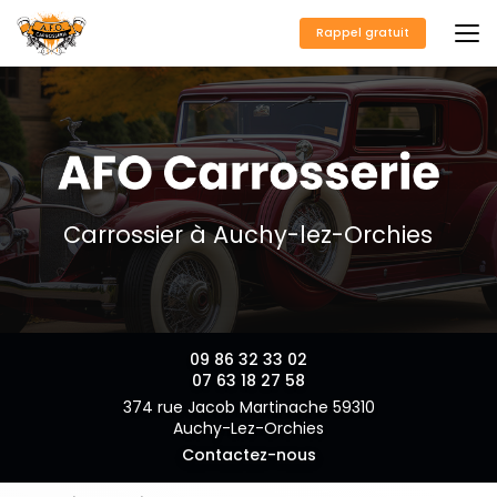
Aller
au
Rappel gratuit
contenu
principal
Carrossier à Auchy-lez-Orchies
09 86 32 33 02
07 63 18 27 58
374 rue Jacob Martinache 59310
Auchy-Lez-Orchies
Contactez-nous