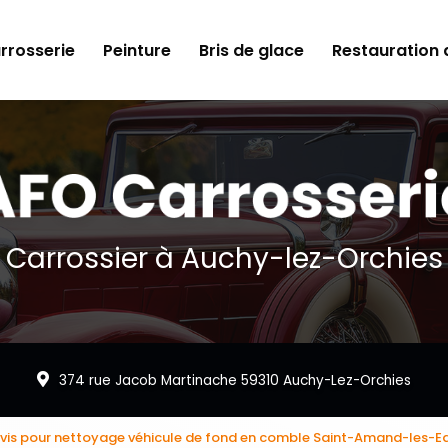
rrosserie
Peinture
Bris de glace
Restauration d
Carrossier à Auchy-lez-Orchies
374 rue Jacob Martinache 59310 Auchy-Lez-Orchies
vis pour nettoyage véhicule de fond en comble Saint-Amand-les-E