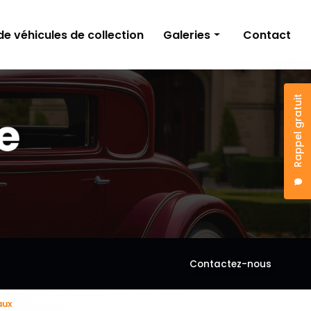
e véhicules de collection
Galeries
Contact
Carrosserie
Rappel gratuit
Peinture
Bris de glace
Restauration de véhicules de collection
Contactez-nous
aux