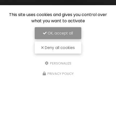
This site uses cookies and gives you control over
what you want to activate
OK, accept all
Deny all cookies
PERSONALIZE
Carrossier à Auchy-lez-Orchies
PRIVACY POLICY
374 rue Jacob Martinache
59310 Auchy-Lez-Orchies
09 86 32 33 02
07 63 18 27 58
Lundi au vendredi :
9h - 12h / 14h - 18h