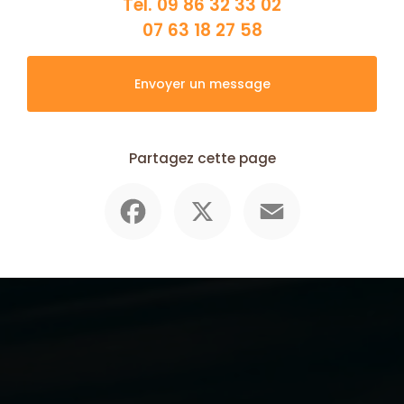
Tél.
09 86 32 33 02
07 63 18 27 58
Envoyer un message
Partagez cette page
Facebook
X
Email