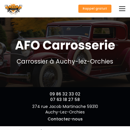
Aller
au
Rappel gratuit
contenu
principal
Carrossier à Auchy-lez-Orchies
09 86 32 33 02
07 63 18 27 58
374 rue Jacob Martinache 59310
Auchy-Lez-Orchies
Contactez-nous