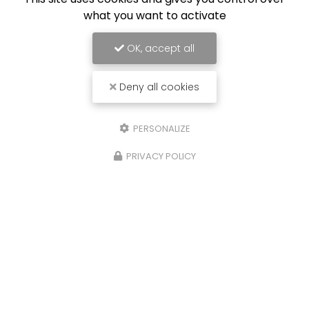
what you want to activate
OK, accept all
Deny all cookies
PERSONALIZE
PRIVACY POLICY
AFO Carrosserie, carrossier à Auchy-lez-Orchies
Mentions légales
-
Plan du site
-
Liens utiles
-
Cookies
Création et référencement de site Internet