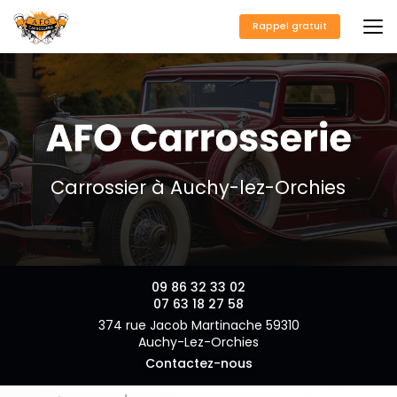
Aller
au
Rappel gratuit
contenu
principal
Carrossier à Auchy-lez-Orchies
09 86 32 33 02
07 63 18 27 58
374 rue Jacob Martinache 59310
Auchy-Lez-Orchies
Contactez-nous