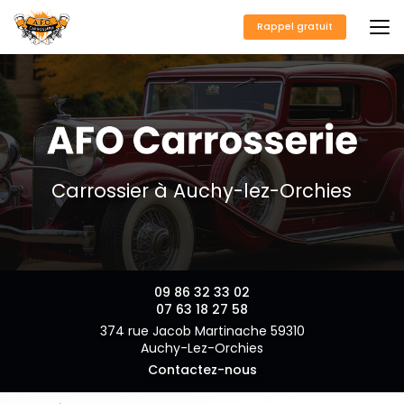
Aller
au
Rappel gratuit
contenu
principal
Carrossier à Auchy-lez-Orchies
09 86 32 33 02
07 63 18 27 58
374 rue Jacob Martinache 59310
Auchy-Lez-Orchies
Contactez-nous