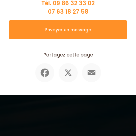
Tél.
09 86 32 33 02
07 63 18 27 58
Envoyer un message
Partagez cette page
Facebook
X
Email