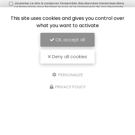
J'autorise ce site à conserver l'ensemble des données transmises dans
ce formulaire pour faciliter le suivi et le traitement de ma demande.
(Aucune exploitation commerciale ne sera faite des données conservées.
Voir notre
politique de confidentialité
)
This site uses cookies and gives you control over
what you want to activate
OK, accept all
Deny all cookies
PERSONALIZE
PRIVACY POLICY