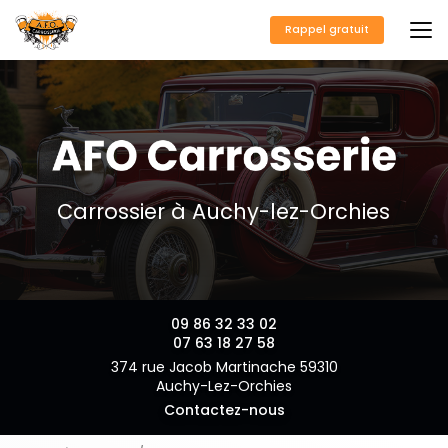
Aller
au
Rappel gratuit
contenu
principal
Carrossier à Auchy-lez-Orchies
09 86 32 33 02
07 63 18 27 58
374 rue Jacob Martinache 59310
Auchy-Lez-Orchies
Contactez-nous